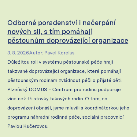
Odborné poradenství i načerpání
nových sil, s tím pomáhají
pěstounům doprovázející organizace
3. 8. 2026
Autor
:
Pavel Korelus
Důležitou roli v systému pěstounské péče hrají
takzvané doprovázející organizace, které pomáhají
pěstounským rodinám zvládnout péči o přijaté děti.
Plzeňský DOMUS – Centrum pro rodinu podporuje
více než tři stovky takových rodin. O tom, co
doprovázení obnáší, jsme mluvili s koordinátorkou jeho
programu náhradní rodinné péče, sociální pracovnicí
Pavlou Kučerovou.