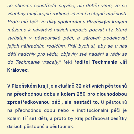
se chceme soustředit nejvíce, ale dobře víme, že ne
všechny mají stejné rodinné zázemí a stejné možnosti.
Proto mě těší, že díky spolupráci s Plzeňským krajem
můžeme k návštěvě našich expozic pozvat i ty, které
vyrůstají v pěstounské péči, a zároveň poděkovat
jejich náhradním rodičům. Přál bych si, aby se u nás
děti nadchly pro vědu, objevily své nadání a rády se
do Techmanie vracely,“
řekl
ředitel Techmanie Jiří
Královec
.
V Plzeňském kraji je aktuálně 32 aktivních pěstounů
na přechodnou dobu a kolem 250 pro dlouhodobou
zprostředkovanou péči, ale nestačí to.
U pěstounů
na přechodnou dobu nebo v institucionální péči je
kolem tří set dětí, a proto by kraj potřeboval desítky
dalších pěstounů a pěstounek.