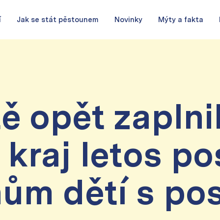
í
Jak se stát pěstounem
Novinky
Mýty a fakta
tě opět zapln
kraj letos pos
ům dětí s pos