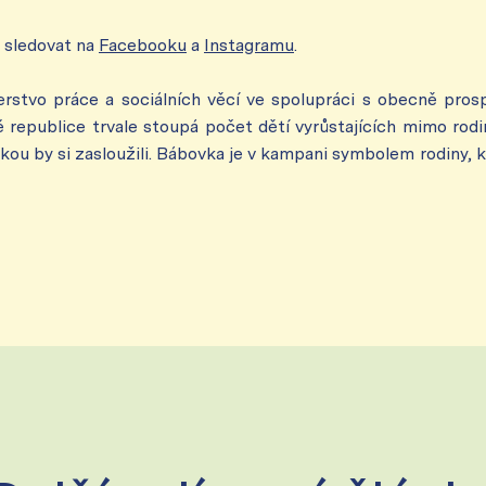
 sledovat na
Facebooku
a
Instagramu
.
rstvo práce a sociálních věcí ve spolupráci s obecně pro
é republice trvale stoupá počet dětí vyrůstajících mimo rod
jakou by si zasloužili. Bábovka je v kampani symbolem rodiny, 