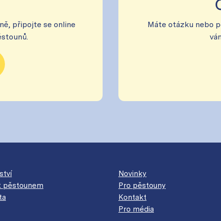
ně, připojte se online
Máte otázku nebo pot
ěstounů.
vá
ství
Novinky
át pěstounem
Pro pěstouny
ta
Kontakt
Pro média