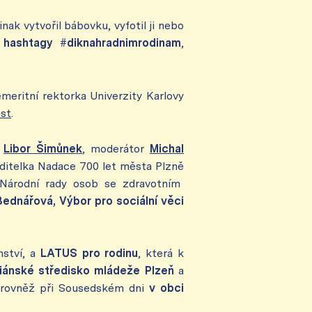
jinak vytvořil bábovku, vyfotil ji nebo
 hashtagy
#diknahradnimrodinam
,
eritní rektorka Univerzity Karlovy
st
.
ě
Libor Šimůnek
, moderátor
Michal
editelka Nadace 700 let města Plzně
 Národní rady osob se zdravotním
ednářová, Výbor pro sociální věci
nství, a
LATUS pro rodinu
, která k
iánské středisko mládeže Plzeň
a
 rovněž při Sousedském dni
v obci