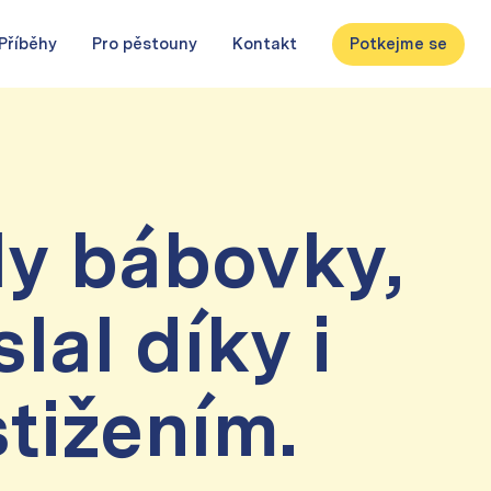
Příběhy
Pro pěstouny
Kontakt
Potkejme se
ily bábovky,
lal díky i
tižením.