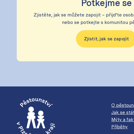
Potkejme se
Zjistěte, jak se můžete zapojit – přijďte osob
nebo se potkejte s komunitou p
Zjistit, jak se zapojit
O pěstoun
Jak se st
Mýty a fak
Příběhy