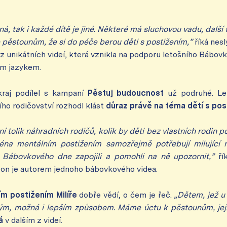
ná, tak i každé dítě je jiné. Některé má sluchovou vadu, další
e pěstounům, že si do péče berou děti s postižením,”
říká nes
z unikátních videí, která vznikla na podporu letošního Bábovk
ým jazykem.
raj podílel s kampaní
Pěstuj budoucnost
už podruhé. Le
ho rodičovství rozhodl klást
důraz právě na téma dětí s po
í tolik náhradních rodičů, kolik by děti bez vlastních rodin po
ména mentálním postižením samozřejmě potřebují milující r
 Bábovkového dne zapojili a pomohli na ně upozornit,”
ř
é on je autorem jednoho bábovkového videa.
m postižením Milíře
dobře vědí, o čem je řeč.
„Dětem, jež 
jiným, možná i lepším způsobem. Máme úctu k pěstounům, jeji
vá
v dalším z videí.