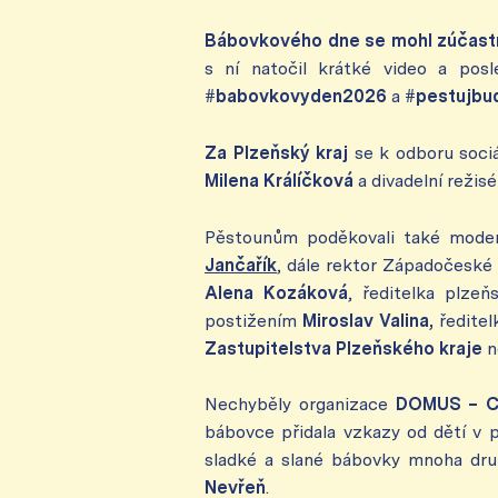
Bábovkového dne se mohl zúčastn
s ní natočil krátké video a posl
#babovkovyden2026
a
#pestujbu
Za Plzeňský kraj
se k odboru sociá
Milena Králíčková
a divadelní režisé
Pěstounům poděkovali také moder
Jančařík
, dále rektor Západočeské 
Alena Kozáková
, ředitelka plze
postižením
Miroslav Valina,
ředite
Zastupitelstva Plzeňského kraje
n
Nechyběly organizace
DOMUS – Ce
bábovce přidala vzkazy od dětí v
sladké a slané bábovky mnoha dru
Nevřeň
.