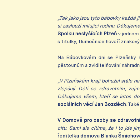
„Tak jako jsou tyto bábovky každá ji
si zaslouží milující rodinu. Děkujem
Spolku neslyšících Plzeň
v jednom 
s titulky, tlumočnice hovoří znakov
Na Bábovkovém dni se Plzeňský k
pěstounům a zviditelňování náhradní
„V Plzeňském kraji bohužel stále nen
zlepšují. Děti se zdravotním, zej
Děkujeme všem, kteří se letos do
sociálních věcí Jan Bozděch
. Tak
V Domově pro osoby se zdravotní
citu. Sami ale cítíme, že i to jde 
ředitelka domova Blanka Šmicho