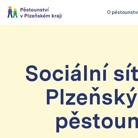
O pěstounstv
Sociální sí
Plzeňský 
pěstoun