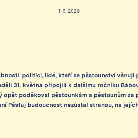
1. 6. 2026
nosti, politici, lidé, kteří se pěstounství věnují pr
 neděli 31. května připojili k dalšímu ročníku Bá
erý opět poděkoval pěstounkám a pěstounům za pé
ní Pěstuj budoucnost nezůstal stranou, na jejích