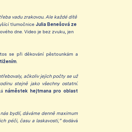
 třeba vadu zrakovou. Ale každé dítě
lyšící tlumočnice
Julia Benešová
ze
ového dne. Video je bez zvuku, jen
tos se při děkování pěstounkám a
stižením
.
třebovaly, ačkoliv jejich počty se už
odinu stejně jako všechny ostatní.
íká
náměstek hejtmana pro oblast
u nás bydlí, dáváme denně maximum
ch péči, času a laskavosti,”
dodává