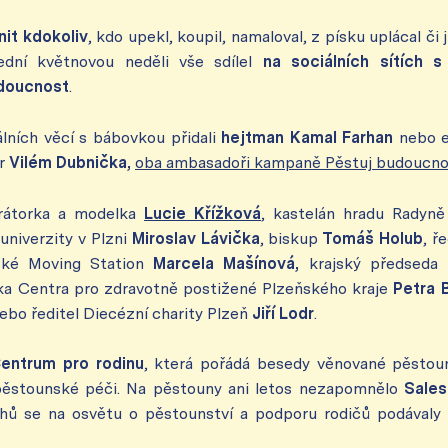
it kdokoliv
, kdo upekl, koupil, namaloval, z písku uplácal či 
ední květnovou neděli vše sdílel
na sociálních sítích s
doucnost
.
lních věcí s bábovkou přidali
hejtman Kamal Farhan
nebo em
r
Vilém Dubnička,
oba ambasadoři kampaně Pěstuj budoucno
átorka a modelka
Lucie Křížková
, kastelán hradu Radyn
univerzity v Plzni
Miroslav Lávička
, biskup
Tomáš Holub
, ř
ňské Moving Station
Marcela Mašínová,
krajský předseda
lka Centra pro zdravotně postižené Plzeňského kraje
Petra B
ebo
ředitel Diecézní charity Plzeň
Jiří Lodr
.
ntrum pro rodinu
, která pořádá besedy věnované pěstou
 pěstounské péči. Na pěstouny ani letos nezapomnělo
Sales
hů se na osvětu o pěstounství a podporu rodičů podávaly